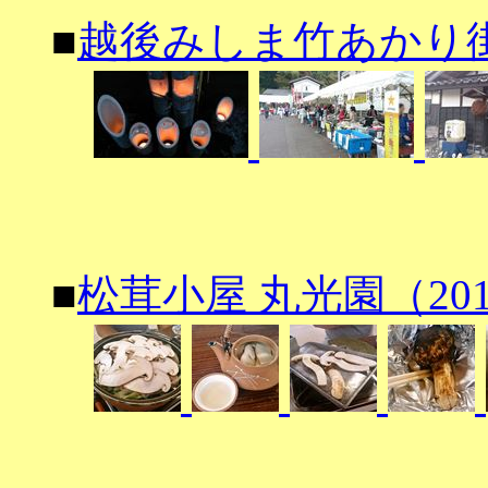
■
越後みしま竹あかり街道20
■
松茸小屋 丸光園（2014