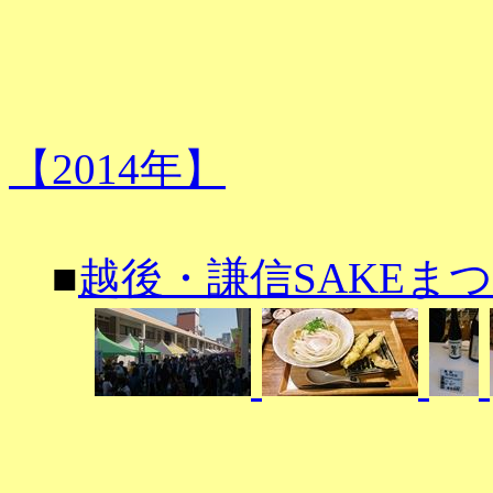
【2014年】
■
越後・謙信SAKEまつり2