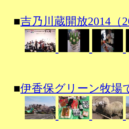
■
吉乃川蔵開放2014（201
■
伊香保グリーン牧場でお花