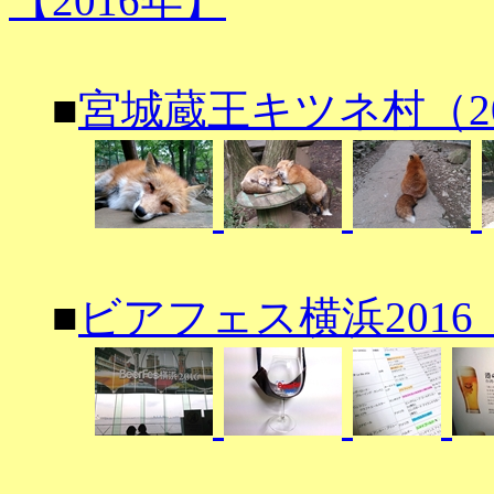
【2016年】
■
宮城蔵王キツネ村（2016
■
ビアフェス横浜2016（2