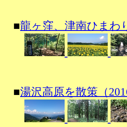
■
龍ヶ窪、津南ひまわり広
■
湯沢高原を散策（2016/