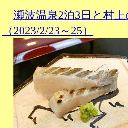
瀬波温泉2泊3日と村
（2023/2/23～25）