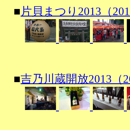
■
片貝まつり2013（2013
■
吉乃川蔵開放2013（201