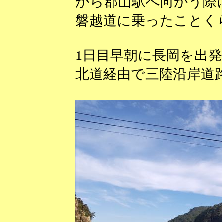
から郡山駅へ向かう際
磐越道に乗ったことく
1日目早朝に長岡を出
北道経由で三陸沿岸道