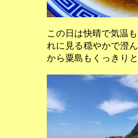
この日は快晴で気温も
れに見る穏やかで澄ん
から粟島もくっきり